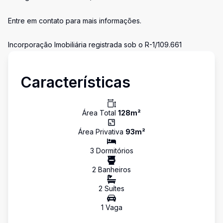
Entre em contato para mais informações.
Incorporação Imobiliária registrada sob o R-1/109.661
Características
Área Total
128
m²
Área Privativa
93
m²
3
Dormitório
s
2
Banheiro
s
2
Suíte
s
1
Vaga