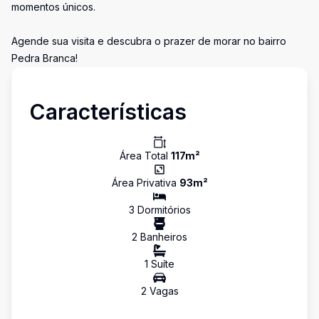
momentos únicos.
Agende sua visita e descubra o prazer de morar no bairro
Pedra Branca!
Características
Área Total
117
m²
Área Privativa
93
m²
3
Dormitório
s
2
Banheiro
s
1
Suíte
2
Vaga
s