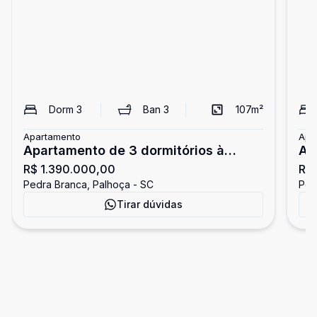
Dorm
3
Ban
3
107
m²
Apartamento
Apa
Apartamento de 3 dormitórios à
Ap
R$ 1.390.000,00
R$ 
venda na Pedra Branca
ve
Pedra Branca, Palhoça - SC
Ped
Tirar dúvidas