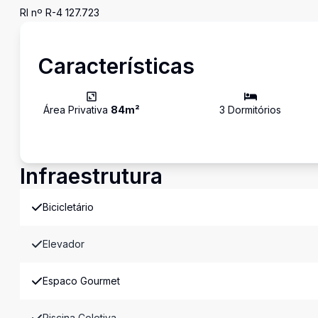
RI nº R-4 127.723
Características
Área Privativa
84
m²
3
Dormitório
s
Infraestrutura
Bicicletário
Elevador
Espaco Gourmet
Piscina Coletiva