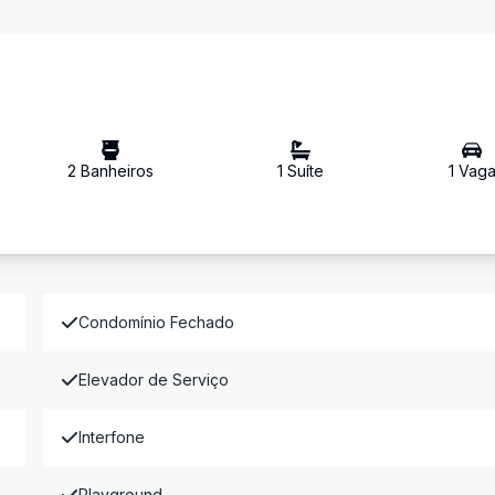
2
Banheiro
s
1
Suíte
1
Vag
Condomínio Fechado
Elevador de Serviço
Interfone
Playground