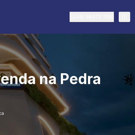
(48) 98473-1580
venda na Pedra
ca