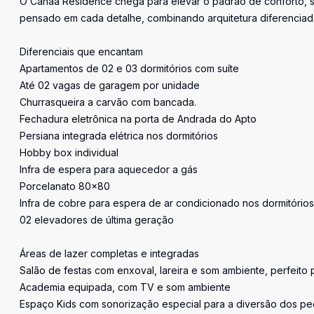
O Canaã Residence chega para elevar o padrão de conforto, s
pensado em cada detalhe, combinando arquitetura diferenciada,
Diferenciais que encantam
Apartamentos de 02 e 03 dormitórios com suíte
Até 02 vagas de garagem por unidade
Churrasqueira a carvão com bancada.
Fechadura eletrônica na porta de Andrada do Apto
Persiana integrada elétrica nos dormitórios
Hobby box individual
Infra de espera para aquecedor a gás
Porcelanato 80x80
Infra de cobre para espera de ar condicionado nos dormitórios
02 elevadores de última geração
Áreas de lazer completas e integradas
Salão de festas com enxoval, lareira e som ambiente, perfeito
Academia equipada, com TV e som ambiente
Espaço Kids com sonorização especial para a diversão dos p