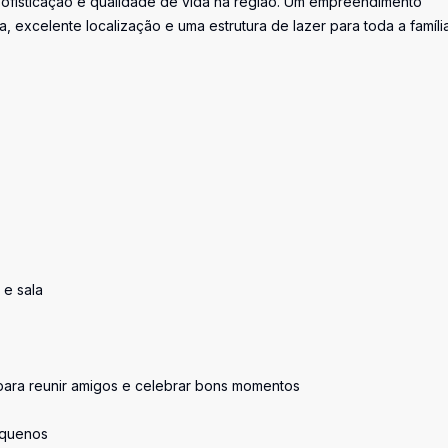
ofisticação e qualidade de vida na região. Um empreendimento
 excelente localização e uma estrutura de lazer para toda a família
 e sala
 para reunir amigos e celebrar bons momentos
equenos