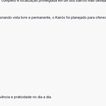
completo e localização privilegiada em um dos bairros mais desej
nando vista livre e permanente, o Kairós foi planejado para ofere
ência e praticidade no dia a dia.