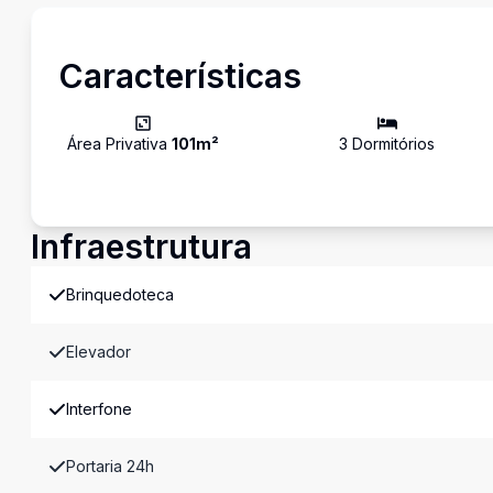
Características
Área Privativa
101
m²
3
Dormitório
s
Infraestrutura
Brinquedoteca
Elevador
Interfone
Portaria 24h