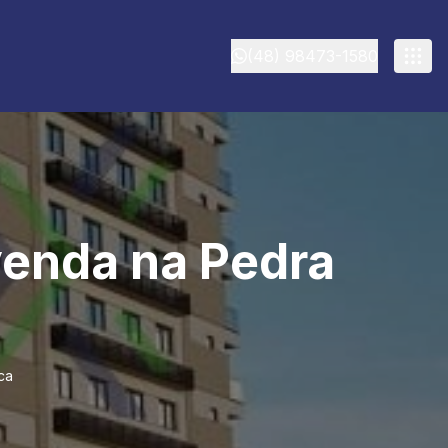
(48) 98473-1580
venda na Pedra
ca