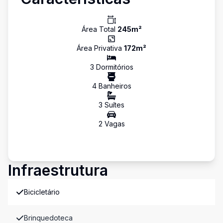
Área Total
245
m²
Área Privativa
172
m²
3
Dormitório
s
4
Banheiro
s
3
Suíte
s
2
Vaga
s
Infraestrutura
Bicicletário
Brinquedoteca