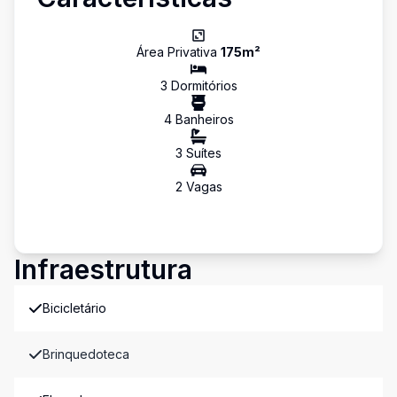
Área Privativa
175
m²
3
Dormitório
s
4
Banheiro
s
3
Suíte
s
2
Vaga
s
Infraestrutura
Bicicletário
Brinquedoteca