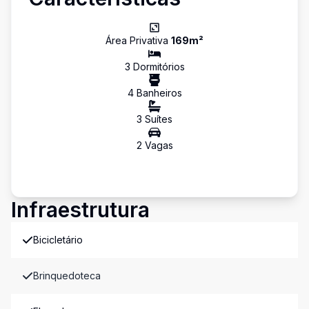
Área Privativa
169
m²
3
Dormitório
s
4
Banheiro
s
3
Suíte
s
2
Vaga
s
Infraestrutura
Bicicletário
Brinquedoteca