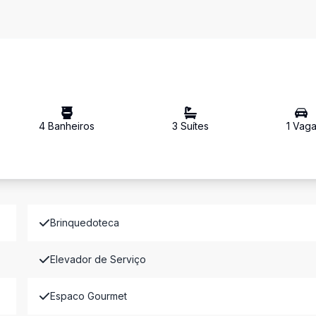
4
Banheiro
s
3
Suíte
s
1
Vag
Brinquedoteca
Elevador de Serviço
Espaco Gourmet