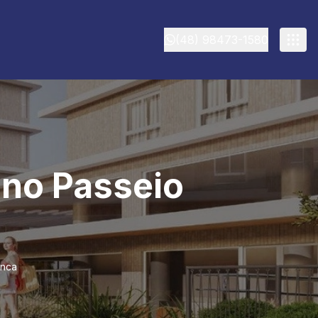
(48) 98473-1580
 no Passeio
anca