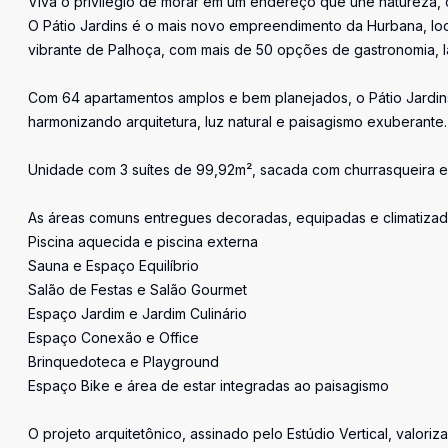
Viva o privilégio de morar em um endereço que une natureza, co
O Pátio Jardins é o mais novo empreendimento da Hurbana, loc
vibrante de Palhoça, com mais de 50 opções de gastronomia, l
Com 64 apartamentos amplos e bem planejados, o Pátio Jardins f
harmonizando arquitetura, luz natural e paisagismo exuberante.
Unidade com 3 suítes de 99,92m², sacada com churrasqueira e
As áreas comuns entregues decoradas, equipadas e climatizad
Piscina aquecida e piscina externa
Sauna e Espaço Equilíbrio
Salão de Festas e Salão Gourmet
Espaço Jardim e Jardim Culinário
Espaço Conexão e Office
Brinquedoteca e Playground
Espaço Bike e área de estar integradas ao paisagismo
O projeto arquitetônico, assinado pelo Estúdio Vertical, valoriz