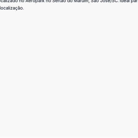
localizado no Aeropark no Sertão do Maruim, São José/SC. Ideal pa
localização.