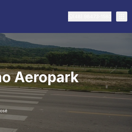
(48) 98473-1580
no Aeropark
José