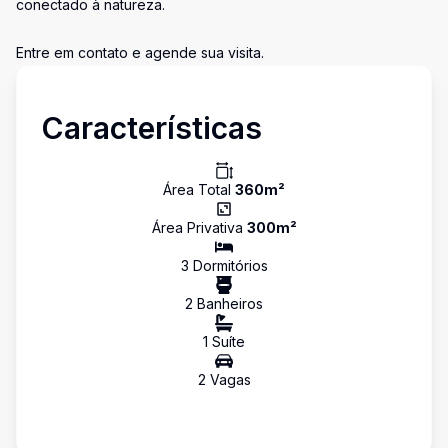
conectado à natureza.
Entre em contato e agende sua visita.
Características
Área Total
360
m²
Área Privativa
300
m²
3
Dormitório
s
2
Banheiro
s
1
Suíte
2
Vaga
s