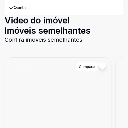
Quintal
Video do imóvel
Imóveis semelhantes
Confira imóveis semelhantes
Cód:
2793
Comparar
Có