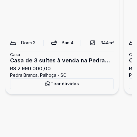
Dorm
3
Ban
4
344
m²
Casa
Cas
Casa de 3 suítes à venda na Pedra
Ca
R$ 2.990.000,00
R$ 
Branca
Pe
Pedra Branca, Palhoça - SC
Ped
Tirar dúvidas