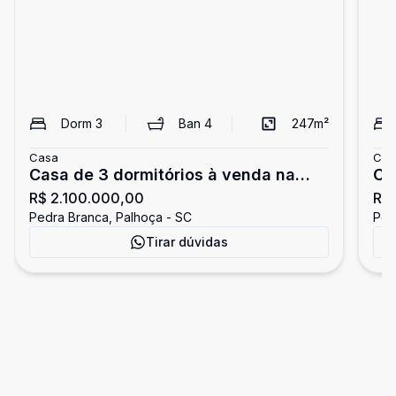
Dorm
3
Ban
4
247
m²
Casa
Cas
Casa de 3 dormitórios à venda na
Ca
R$ 2.100.000,00
R$ 
Pedra Branca
à 
Pedra Branca, Palhoça - SC
Ped
Tirar dúvidas