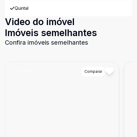
Quintal
Video do imóvel
Imóveis semelhantes
Confira imóveis semelhantes
Cód:
2596
Comparar
Có