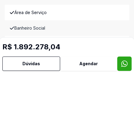
Área de Serviço
Banheiro Social
Churrasqueira
R$ 1.892.278,04
Cozinha
Dúvidas
Agendar
Espera para Split
Lavabo
Piscina
Quintal