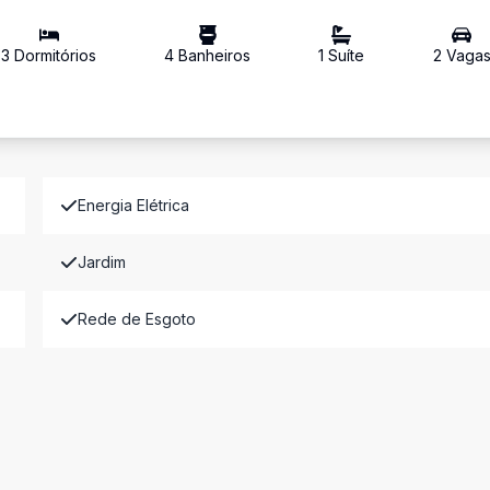
3
Dormitório
s
4
Banheiro
s
1
Suíte
2
Vaga
Energia Elétrica
Jardim
Rede de Esgoto