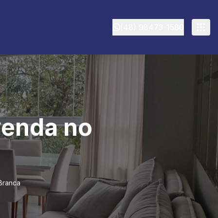
(48) 98473-1580
venda no
Branca