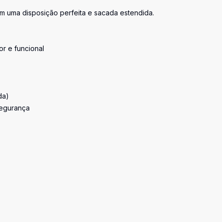
m uma disposição perfeita e sacada estendida.
or e funcional
da)
segurança
s