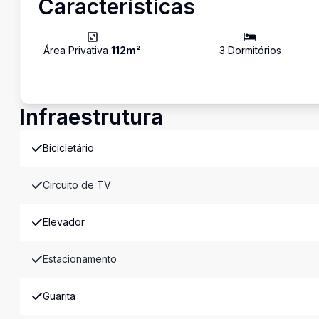
Características
Área Privativa
112
m²
3
Dormitório
s
Infraestrutura
Bicicletário
Circuito de TV
Elevador
Estacionamento
Guarita