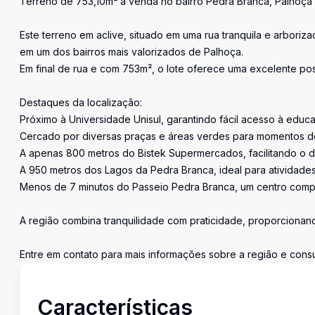
Terreno de 753,10m² à venda no bairro Pedra Branca, Palhoça
Este terreno em aclive, situado em uma rua tranquila e arboriz
em um dos bairros mais valorizados de Palhoça.
Em final de rua e com 753m², o lote oferece uma excelente posi
Destaques da localização:
Próximo à Universidade Unisul, garantindo fácil acesso à edu
Cercado por diversas praças e áreas verdes para momentos d
A apenas 800 metros do Bistek Supermercados, facilitando o di
A 950 metros dos Lagos da Pedra Branca, ideal para atividades 
Menos de 7 minutos do Passeio Pedra Branca, um centro comple
A região combina tranquilidade com praticidade, proporcionan
Entre em contato para mais informações sobre a região e consul
Características