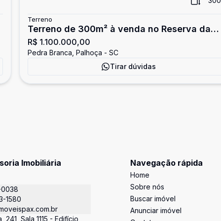
²
300
Terreno
Terreno de 300m² à venda no Reserva da
R$ 1.100.000,00
Pedra
Pedra Branca, Palhoça - SC
Tirar dúvidas
oria Imobiliária
Navegação rápida
Home
Sobre nós
-0038
Buscar imóvel
3-1580
moveispax.com.br
Anunciar imóvel
 241, Sala 1115 - Edifício