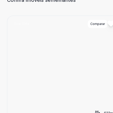
Confira imóveis semelhantes
Cód:
2264
Comparar