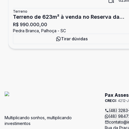
623
m
Terreno
Terreno de 623m² à venda no Reserva da
R$ 990.000,00
Pedra
Pedra Branca, Palhoça - SC
Tirar dúvidas
Pax Assess
CRECI:
4212-J
(48) 3283
(48) 9847
Multiplicando sonhos, multiplicando
contato@i
investimentos
Rua da Praça,