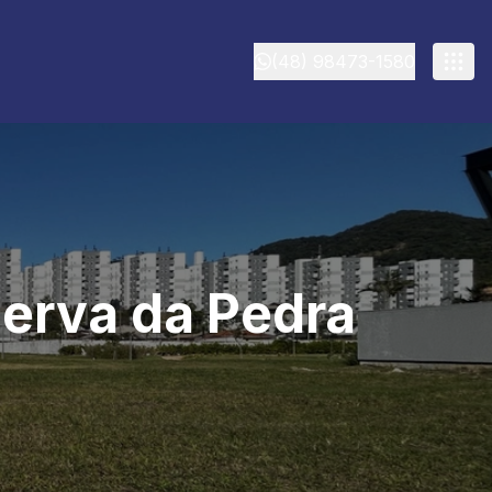
(48) 98473-1580
serva da Pedra