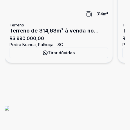
314
m²
Terreno
Ter
Terreno de 314,63m² à venda no
Te
R$ 990.000,00
R$ 
Reserva da Pedra
Re
Pedra Branca, Palhoça - SC
Ped
Tirar dúvidas