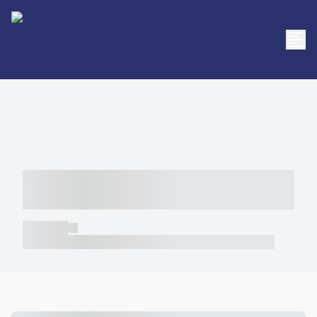
----- ----- -- ------ ---- ---- -- ----- -----
----- --- ------
----- -----
----- ----- -- ------ ---- ---- -- ----- ----- ----- --- ------