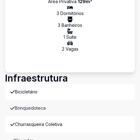
Área Privativa
129
m²
3
Dormitório
s
3
Banheiro
s
1
Suíte
2
Vaga
s
Infraestrutura
Bicicletário
Brinquedoteca
Churrasqueira Coletiva