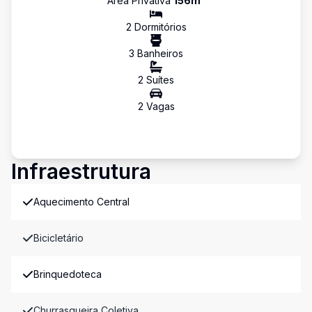
Área Privativa
156
m²
2
Dormitório
s
3
Banheiro
s
2
Suíte
s
2
Vaga
s
Infraestrutura
Aquecimento Central
Bicicletário
Brinquedoteca
Churrasqueira Coletiva