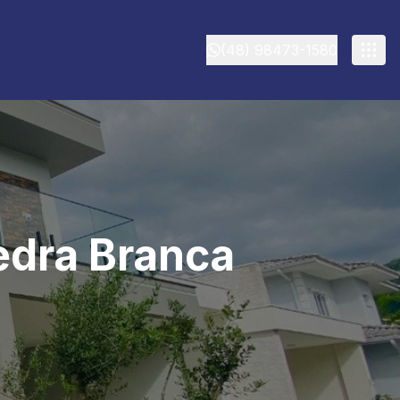
(48) 98473-1580
edra Branca