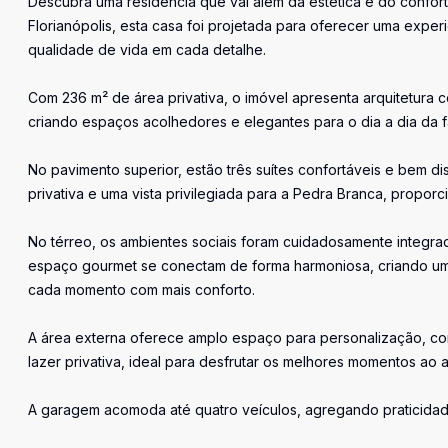
Descubra uma residência que vai além da estética e do confor
Florianópolis, esta casa foi projetada para oferecer uma exper
qualidade de vida em cada detalhe.
Com 236 m² de área privativa, o imóvel apresenta arquitetura 
criando espaços acolhedores e elegantes para o dia a dia da fa
No pavimento superior, estão três suítes confortáveis e bem d
privativa e uma vista privilegiada para a Pedra Branca, propo
No térreo, os ambientes sociais foram cuidadosamente integrados
espaço gourmet se conectam de forma harmoniosa, criando um a
cada momento com mais conforto.
A área externa oferece amplo espaço para personalização, com 
lazer privativa, ideal para desfrutar os melhores momentos ao ar
A garagem acomoda até quatro veículos, agregando praticidad