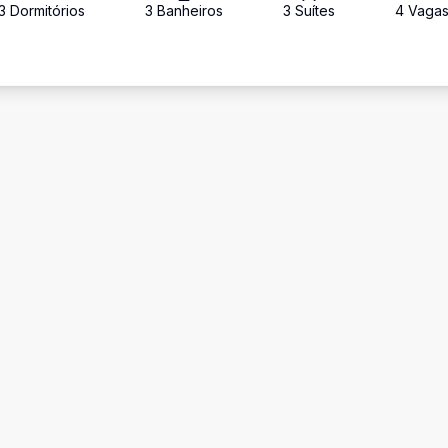
3
Dormitório
s
3
Banheiro
s
3
Suíte
s
4
Vaga