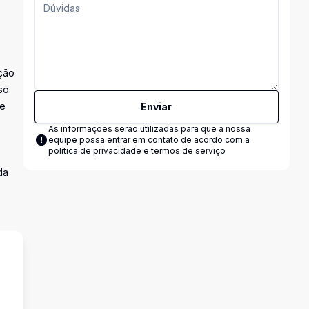
ção
so
 e
Enviar
As informações serão utilizadas para que a nossa
equipe possa entrar em contato de acordo com a
política de privacidade e termos de serviço
da