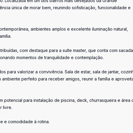
to. Localizada em um dos bairros mais desejados da Grande
iência única de morar bem, reunindo sofisticação, funcionalidade e
contemporânea, ambientes amplos e excelente iluminação natural,
mília.
istribuídas, com destaque para a suíte master, que conta com sacada
rcionando momentos de tranquilidade e contemplação.
 para valorizar a convivência. Sala de estar, sala de jantar, cozin
mbiente perfeito para receber amigos, reunir a família e aproveit
potencial para instalação de piscina, deck, churrasqueira e área 
 livre.
e e comodidade à rotina.