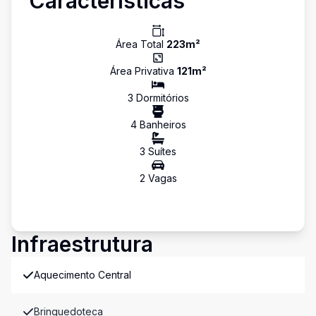
Características
Área Total
223
m²
Área Privativa
121
m²
3
Dormitório
s
4
Banheiro
s
3
Suíte
s
2
Vaga
s
Infraestrutura
Aquecimento Central
Brinquedoteca