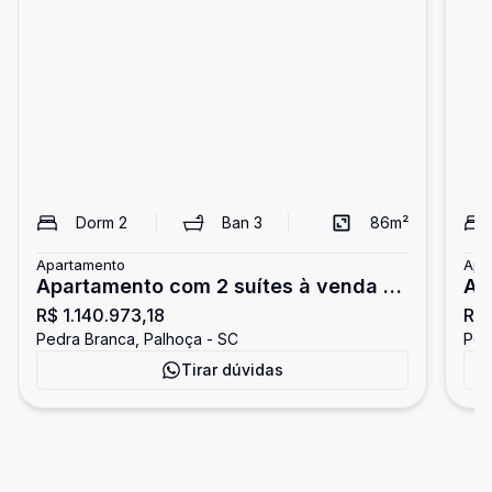
Dorm
2
Ban
3
86
m²
Apartamento
Apa
Apartamento com 2 suítes à venda na
Ap
R$ 1.140.973,18
R$
Pedra Branca
ve
Pedra Branca, Palhoça - SC
Ped
Tirar dúvidas