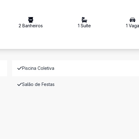
2
Banheiro
s
1
Suíte
1
Vag
Piscina Coletiva
Salão de Festas