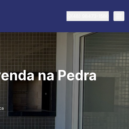
(48) 98473-1580
venda na Pedra
ca