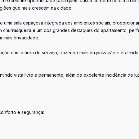
ma excelente oportunidade para quem busca conforto no dia a dia 
giões que mais crescem na cidade.
m de uma sala espaçosa integrada aos ambientes sociais, proporcion
om churrasqueira é um dos grandes destaques do apartamento, perfe
 mais privacidade.
ação com a área de serviço, trazendo mais organização e praticid
antindo vista livre e permanente, além de excelente incidência de lu
conforto e segurança: