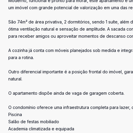
Moderno, funcional e pronto para morar, este apartamento é u
um imóvel com grande potencial de valorização em uma das re
São 74m² de área privativa, 2 dormitórios, sendo 1 suíte, alé
ótima ventilação natural e sensação de amplitude. A sacada c
para receber amigos ou aproveitar momentos de descanso com
A cozinha já conta com móveis planejados sob medida e integr
para a rotina.
Outro diferencial importante é a posição frontal do imóvel, gar
natural.
O apartamento dispõe ainda de vaga de garagem coberta.
O condomínio oferece uma infraestrutura completa para lazer, 
Piscina
Salão de festas mobiliado
Academia climatizada e equipada