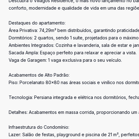
Descubra o Villagos Residence, o mais novo lançamento no b
conforto, modernidade e qualidade de vida em uma das regiões
Destaques do apartamento:
Área Privativa: 74,29m² bem distribuídos, garantindo praticidad
Dormitórios: 2 quartos, sendo 1 suíte, projetados para o máxim
Ambientes Integrados: Cozinha e lavanderia, sala de estar e jan
Sacada Ampla: Espaço perfeito para relaxar e apreciar a vista.
Vaga de Garagem: 1 vaga exclusiva para o seu veículo.
Acabamentos de Alto Padrão:
Piso: Porcelanato 80x80 nas áreas sociais e vinílico nos dormit
Tecnologia: Persiana integrada e elétrica nos dormitórios, fech
Detalhes: Acabamentos em massa corrida, proporcionando um 
Infraestrutura do Condomínio:
Lazer: Salão de festas, playground e piscina de 21 m², perfei