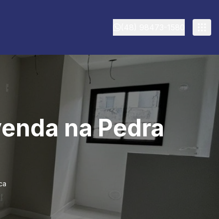
(48) 98473-1580
venda na Pedra
ca