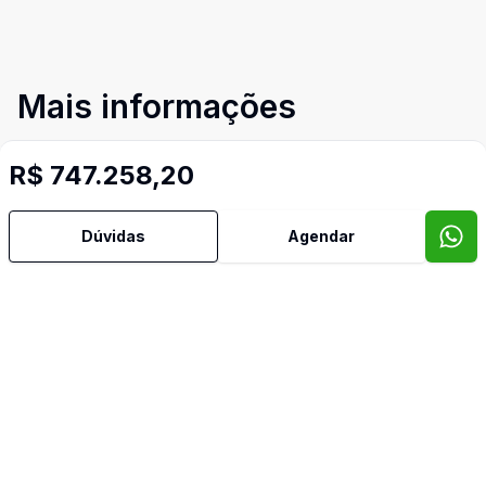
Mais informações
R$ 747.258,20
Banheiro Social
Churrasqueira
Dúvidas
Agendar
Cozinha
Suíte Master
Video do imóvel
Imóveis semelhantes
Confira imóveis semelhantes