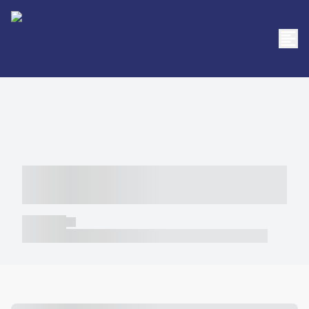
----- ----- -- ------ ---- ---- -- ----- -----
----- --- ------
----- -----
----- ----- -- ------ ---- ---- -- ----- ----- ----- --- ------