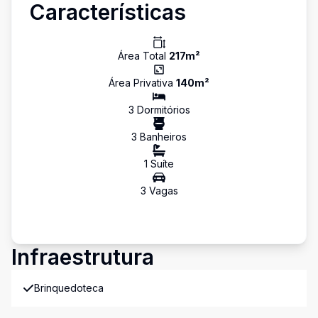
Características
Área Total
217
m²
Área Privativa
140
m²
3
Dormitório
s
3
Banheiro
s
1
Suíte
3
Vaga
s
Infraestrutura
Brinquedoteca