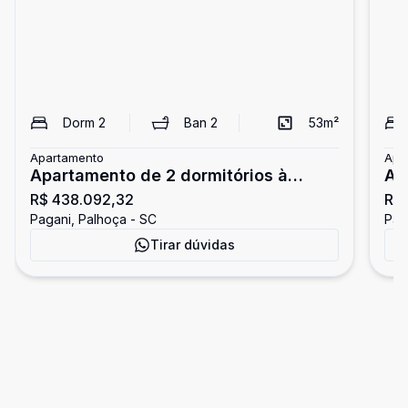
Dorm
2
Ban
2
53
m²
Apartamento
Apa
Apartamento de 2 dormitórios à
Ap
R$ 438.092,32
R$
venda no Pagani
1 
Pagani, Palhoça - SC
Pag
Tirar dúvidas