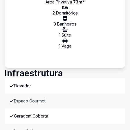
Área Privativa
73
m²
2
Dormitório
s
3
Banheiro
s
1
Suíte
1
Vaga
Infraestrutura
Elevador
Espaco Gourmet
Garagem Coberta