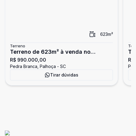
623
m²
Terreno
Ter
Terreno de 623m² à venda no
Te
R$ 990.000,00
R$ 
Reserva da Pedra
Re
Pedra Branca, Palhoça - SC
Ped
Tirar dúvidas