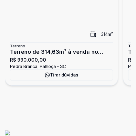
314
m²
Terreno
Ter
Terreno de 314,63m² à venda no
Te
R$ 990.000,00
R$ 
Reserva da Pedra
ve
Pedra Branca, Palhoça - SC
Ped
Tirar dúvidas