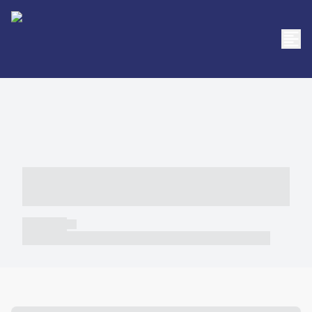
----- ----- -- ------ ---- ---- -- ----- -----
----- --- ------
----- -----
----- ----- -- ------ ---- ---- -- ----- ----- ----- --- ------