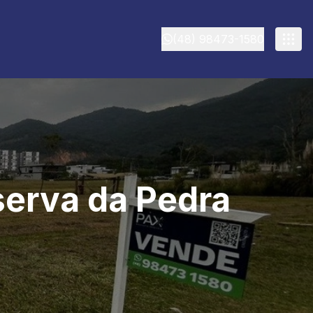
(48) 98473-1580
serva da Pedra