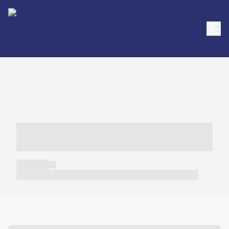
----- ----- -- ------ ---- ---- -- ----- -----
----- --- ------
----- -----
----- ----- -- ------ ---- ---- -- ----- ----- ----- --- ------