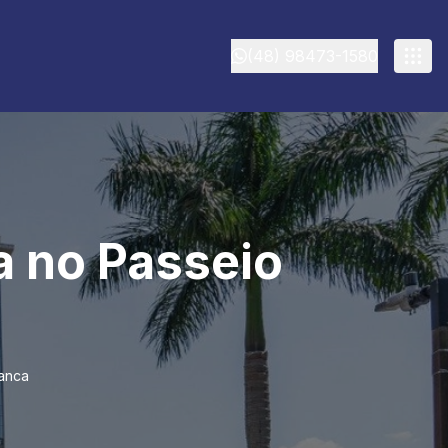
(48) 98473-1580
a no Passeio
ranca