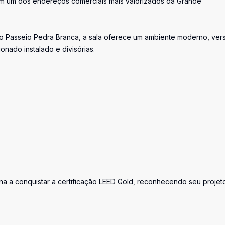
 em um dos endereços comerciais mais valorizados da Grande
do Passeio Pedra Branca, a sala oferece um ambiente moderno, versá
onado instalado e divisórias.
rina a conquistar a certificação LEED Gold, reconhecendo seu projet