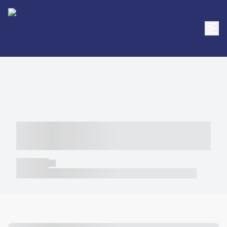
----- ----- -- ------ ---- ---- -- ----- -----
----- --- ------
----- -----
----- ----- -- ------ ---- ---- -- ----- ----- ----- --- ------