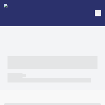
----- ----- -- ------ ---- ---- -- ----- -----
----- --- ------
----- -----
----- ----- -- ------ ---- ---- -- ----- ----- ----- --- ------