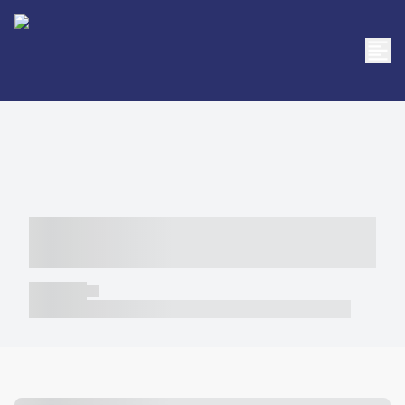
----- ----- -- ------ ---- ---- -- ----- -----
----- --- ------
----- -----
----- ----- -- ------ ---- ---- -- ----- ----- ----- --- ------