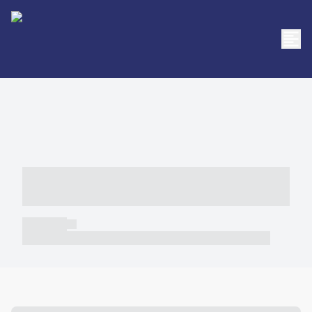
----- ----- -- ------ ---- ---- -- ----- -----
----- --- ------
----- -----
----- ----- -- ------ ---- ---- -- ----- ----- ----- --- ------