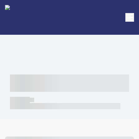
----- ----- -- ------ ---- ---- -- ----- -----
----- --- ------
----- -----
----- ----- -- ------ ---- ---- -- ----- ----- ----- --- ------