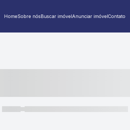
Home
Sobre nós
Buscar imóvel
Anunciar imóvel
Contato
----- ---- ---- -- ----
----- -----
----- ----- -- ------ ---- ---- -- ----- ----- ----- --- ------