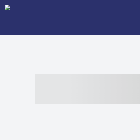
----- ----- -- -
- ------