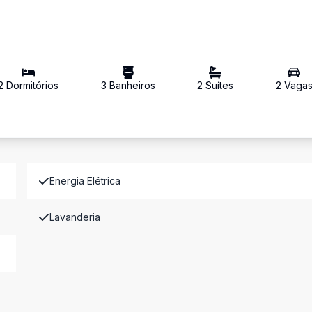
2
Dormitório
s
3
Banheiro
s
2
Suíte
s
2
Vaga
Energia Elétrica
Lavanderia