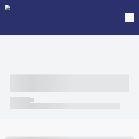
----- ----- -- ------ ---- ---- -- ----- -----
----- --- ------
----- -----
----- ----- -- ------ ---- ---- -- ----- ----- ----- --- ------