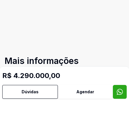
Mais informações
R$ 4.290.000,00
Ar Condicionado
Dúvidas
Agendar
Área de Serviço
Banheiro Social
Churrasqueira