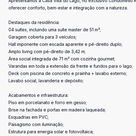
Apresentamos a Casa Villa do Lago, no exclusivo Condomínio R
oferecer conforto, bem-estar e integração com a natureza.
Destaques da residência:
04 suítes, incluindo uma suíte master de 51 m²;
Garagem coberta para 3 veículos;
Hall imponente com escada aparente e pé-direito duplo;
Amplo living com pé-direito de 3,42 m;
Área social integrada de 71 m² com cozinha gourmet;
Varandas em toda a extensão da frente e fundos para o lago;
Deck com piscina de concreto e prainha + lavabo externo;
Lavabo social, lavanderia e depósito;
Acabamentos e infraestrutura:
Piso em porcelanato e forro em gesso;
Brise na fachada e portas em madeira laqueada;
Esquadrias em PVC;
Paisagismo com iluminação;
Estrutura para energia solar e fotovoltaica;