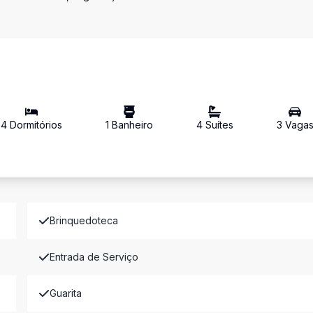
4
Dormitório
s
1
Banheiro
4
Suíte
s
3
Vaga
Brinquedoteca
Entrada de Serviço
Guarita