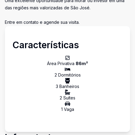
Uma excelente oportunidade para morar ou investir em uma
das regiões mais valorizadas de São José.
Entre em contato e agende sua visita.
Características
Área Privativa
86
m²
2
Dormitório
s
3
Banheiro
s
2
Suíte
s
1
Vaga