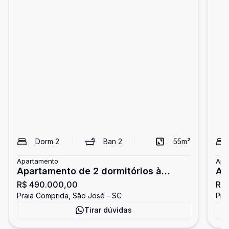
Dorm
2
Ban
2
55
m²
Apartamento
Apa
Apartamento de 2 dormitórios à
Ap
R$ 490.000,00
R$ 
venda na Praia Comprida em São
Pr
Praia Comprida, São José - SC
Pra
José
Tirar dúvidas