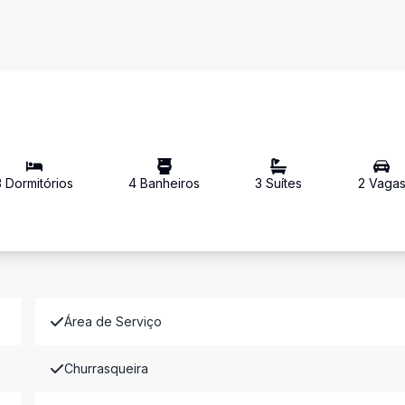
3
Dormitório
s
4
Banheiro
s
3
Suíte
s
2
Vaga
Área de Serviço
Churrasqueira