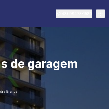
(48) 98473-1580
as de garagem
edra Branca