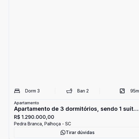
Dorm
3
Ban
2
95
m
Apartamento
Apartamento de 3 dormitórios, sendo 1 suíte,
R$ 1.290.000,00
à venda na Pedra Branca
Pedra Branca, Palhoça - SC
Tirar dúvidas