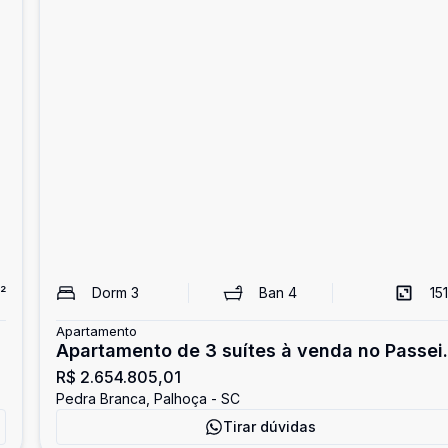
²
Dorm
3
Ban
4
151
Apartamento
Apartamento de 3 suítes à venda no Passei
R$ 2.654.805,01
Pedra Branca
Pedra Branca, Palhoça - SC
Tirar dúvidas