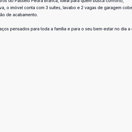
ros do Passeio Pedra Branca, ideal para quem busca conforto,
iva, o imóvel conta com 3 suítes, lavabo e 2 vagas de garagem cobe
rão de acabamento.
aços pensados para toda a família e para o seu bem-estar no dia a 