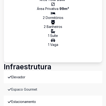
Área Privativa
99
m²
2
Dormitório
s
2
Banheiro
s
1
Suíte
1
Vaga
Infraestrutura
Elevador
Espaco Gourmet
Estacionamento