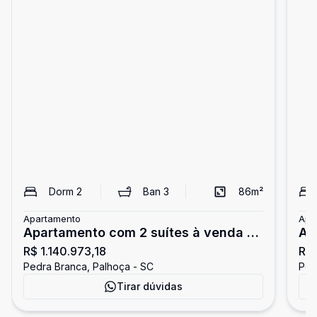
Dorm
2
Ban
3
86
m²
Apartamento
Apa
Apartamento com 2 suítes à venda na
Ap
R$ 1.140.973,18
R$
Pedra Branca
ve
Pedra Branca, Palhoça - SC
Ped
Tirar dúvidas